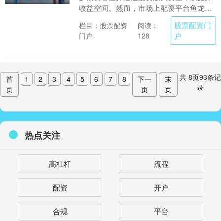
收益空间。然而，市场上配资平台鱼龙混
杂，如何挑选安全可靠的配资炒股网站，
股票配资门
栏目：股票配资
阅读：
成为投资者亟需解....
门户
户
128
共
8
页
93
条记
首
1
2
3
4
5
6
7
8
下一
末
录
页
页
页
热点关注
高杠杆
流程
配资
开户
合规
平台