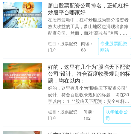
萧山股票配资公司排名，正规杠杆
炒股平台哪家好
在股市波动中，杠杆炒股成为部分投资者
放大收益的工具，萧山地区也涌现出多家
配资公司。然而，面对“高收益”诱惑，投
资者更需警惕风险，选择正规平台至关重
专业股票配资
栏目：股票配资
阅读：
要。本文将结合....
门户
网站
88
好的，这里有几个为“股临天下配资
公司”设计、符合百度收录规则的标
题，均在以内：
好的，这里有几个为“股临天下配资公司”
设计、符合百度收录规则的标题，均在30
字以内： 1. **股临天下配资：安全杠杆投
资，助力把握市场机遇** 2. **如何....
联华证券公
栏目：股票配资
阅读：
门户
司
102