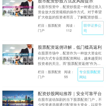
股市配资炒股方法及风险提示
在股市投资中，配资炒股是一种通过借入
资金放大投资规模的操作方式。对于希望
扩大收益的投资者而言，了解配资炒股的
方法及其潜在风险至关重要。本文将介绍
联华证券公
栏目：股票配资
阅读：
常见的配资炒股方....
门户
司
112
股票配资返佣详解，低门槛高返利
在股票市场中，配资作为一种放大资金杠
杆的方式专业股票配资网站，越来越受到
投资者的关注。而“股票配资返佣”作为其
中的一项增值服务，正以“低门槛、高返
专业股票配资
栏目：股票配资
阅读：
利”的特点，吸....
门户
网站
55
配资炒股网站推荐｜安全可靠平台
在股市波动加剧的当下股票配资门户，不
少投资者选择通过配资放大资金，以提升