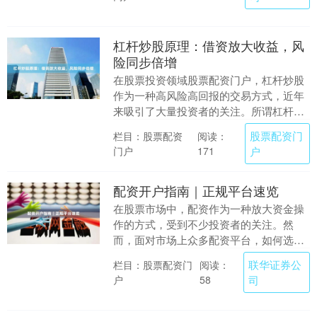
杠杆炒股原理：借资放大收益，风
险同步倍增
在股票投资领域股票配资门户，杠杆炒股
作为一种高风险高回报的交易方式，近年
来吸引了大量投资者的关注。所谓杠杆炒
股，本质上是指投资者通过借入资金来放
股票配资门
栏目：股票配资
阅读：
大投资规模，从而....
门户
户
171
配资开户指南｜正规平台速览
在股票市场中，配资作为一种放大资金操
作的方式，受到不少投资者的关注。然
而，面对市场上众多配资平台，如何选择
正规、安全的平台进行开户联华证券公
联华证券公
栏目：股票配资门
阅读：
司，成为许多人的难题....
户
司
58