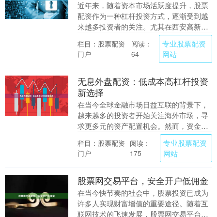
近年来，随着资本市场活跃度提升，股票
配资作为一种杠杆投资方式，逐渐受到越
来越多投资者的关注。尤其在西安高新
区，作为西北地区的金融与科技高地，配
专业股票配资
栏目：股票配资
阅读：
资公司数量众多，质....
门户
网站
64
无息外盘配资：低成本高杠杆投资
新选择
在当今全球金融市场日益互联的背景下，
越来越多的投资者开始关注海外市场，寻
求更多元的资产配置机会。然而，资金门
槛、交易成本以及汇率风险等问题往往成
专业股票配资
栏目：股票配资
阅读：
为普通投资者参与....
门户
网站
175
股票网交易平台，安全开户低佣金
在当今快节奏的社会中，股票投资已成为
许多人实现财富增值的重要途径。随着互
联网技术的飞速发展，股票网交易平台凭