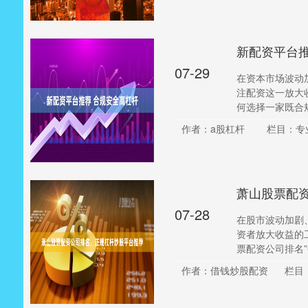
新配资平台推
07-29
在资本市场波动
注配资这一放大
何选择一家既合规
作者：a股杠杆
栏目：专
萧山股票配
07-28
在股市波动加剧
资者放大收益的
票配资公司排名”中
作者：借钱炒股配资
栏目