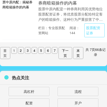
券商暗箱操作的内幕
股票中原内配是一种券商利用其优势地位
股票配资证券，将优质股票分配给特定客
户的暗箱操作。这种行为严重损害了中小
投资者的利益，扰乱了市场秩序。 选择一
股票配资
栏目：专业股票配
阅读：
家信誉良好、监....
资网站
证券
144
共
7
页
66
条记
首
1
2
3
4
5
6
7
下一
末
录
页
页
页
热点关注
高杠杆
流程
配资
开户