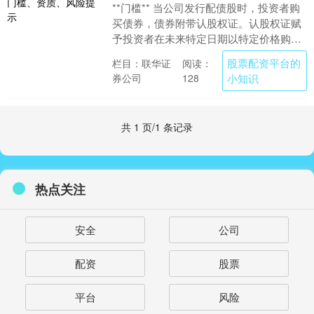
**门槛** 当公司发行配债股时，投资者购
买债券，债券附带认股权证。认股权证赋
予投资者在未来特定日期以特定价格购买
公司股票的权利。 * 年满18周岁 * 具有
股票配资平台的
栏目：联华证
阅读：
证....
券公司
小知识
128
共 1 页/1 条记录
热点关注
安全
公司
配资
股票
平台
风险