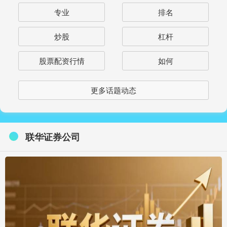
专业
排名
炒股
杠杆
股票配资行情
如何
更多话题动态
联华证券公司