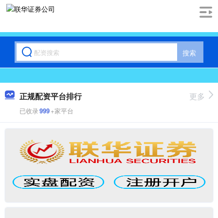
搜索
正规配资平台排行
更多
已收录
999
+家平台