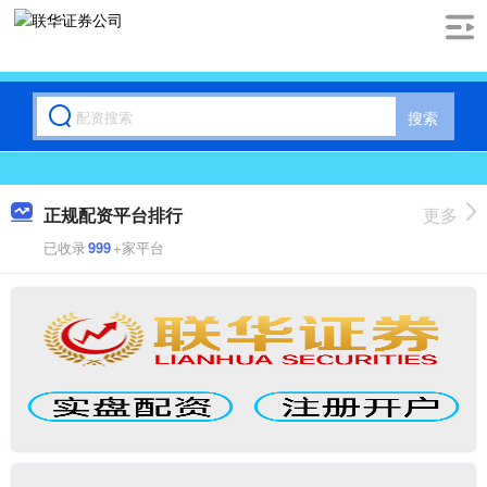
搜索
正规配资平台排行
更多
已收录
999
+家平台