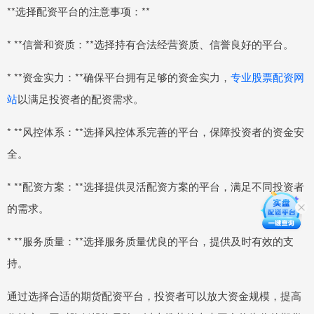
**选择配资平台的注意事项：**
* **信誉和资质：**选择持有合法经营资质、信誉良好的平台。
* **资金实力：**确保平台拥有足够的资金实力，
专业股票配资网
站
以满足投资者的配资需求。
* **风控体系：**选择风控体系完善的平台，保障投资者的资金安
全。
* **配资方案：**选择提供灵活配资方案的平台，满足不同投资者
的需求。
* **服务质量：**选择服务质量优良的平台，提供及时有效的支
持。
通过选择合适的期货配资平台，投资者可以放大资金规模，提高