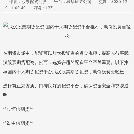
作者：股票配资批发
平台：联华证券公司
更新：2025-12-
10 11:09:40
阅读：137
在期货市场中，配资可以放大投资者的资金规模，提高收益率武
汉股票期货配资。然而，选择合适的配资平台至关重要。以下推
荐国内十大期货配资平台武汉股票期货配资，助你投资更轻松：
选择有正规资质、口碑良好的配资平台，确保资金安全和交易透
明。
**1. 恒信期货**
**2. 中信期货**