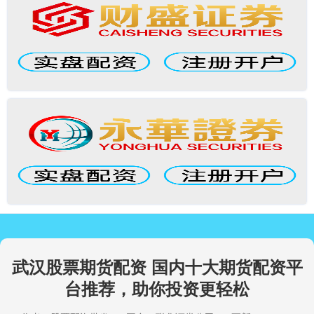
武汉股票期货配资 国内十大期货配资平
台推荐，助你投资更轻松