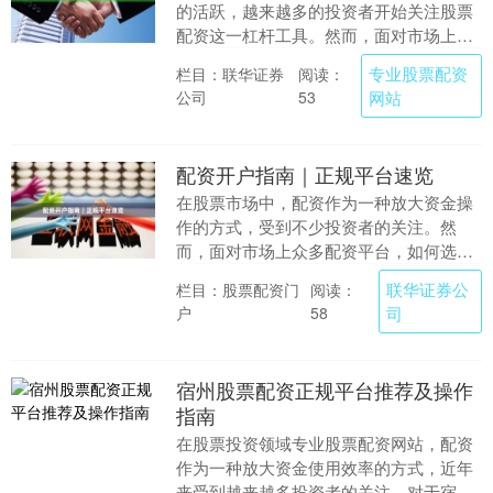
的活跃，越来越多的投资者开始关注股票
配资这一杠杆工具。然而，面对市场上众
多的配资公司，如何选择一家正规、安全
专业股票配资
栏目：联华证券
阅读：
的平台成为投资者....
公司
网站
53
配资开户指南｜正规平台速览
在股票市场中，配资作为一种放大资金操
作的方式，受到不少投资者的关注。然
而，面对市场上众多配资平台，如何选择
正规、安全的平台进行开户联华证券公
联华证券公
栏目：股票配资门
阅读：
司，成为许多人的难题....
户
司
58
宿州股票配资正规平台推荐及操作
指南
在股票投资领域专业股票配资网站，配资
作为一种放大资金使用效率的方式，近年
来受到越来越多投资者的关注。对于宿州