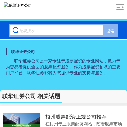
搜索
联华证券公司
联华证券公司是一家专注于股票配资的专业网站，致力于
为交易者提供全面的股票配资服务。作为股票配资领域的重要
门户平台，联华证券都将为您提供专业的支持与服务。
联华证券公司 相关话题
梧州股票配资正规公司推荐
在梧州专业股票配资网站，随着股票市场