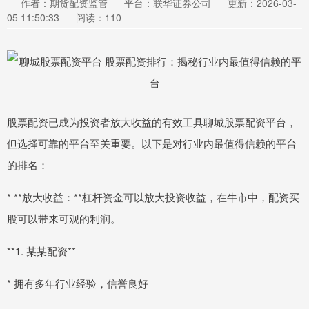
作者：期货配资监管
平台：联华证券公司
更新：2026-03-
05 11:50:33
阅读：110
股票配资已成为投资者放大收益的有效工具聊城股票配资平台，
但选择可靠的平台至关重要。以下是对行业内最值得信赖的平台
的排名：
* **放大收益：**杠杆资金可以放大投资收益，在牛市中，配资买
股可以带来可观的利润。
**1. 某某配资**
* 拥有多年行业经验，信誉良好