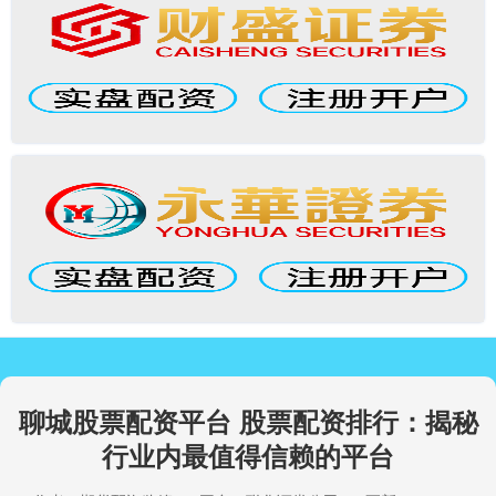
聊城股票配资平台 股票配资排行：揭秘
行业内最值得信赖的平台