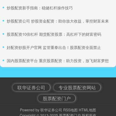
​炒股配资新手指南：稳健杠杆操作技巧
​炒股配资公司 炒股资金配资：助你放大收益，掌控财富未来
​股票配资10倍杠杆 期货配资股票：高杠杆下的财富密码
​好配资炒股开户官网 监管重拳出击！股票配资全面禁止
​国内股票配资平台 重庆股票配资：助力投资，放飞财富梦想
联华证券公司
专业股票配资网站
股票配资门户
Powered by
联华证券公司
RSS地图
HTML地图
Copyright
© 2013-2025
股票配资门户
版权所有