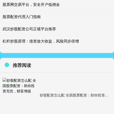
股票网交易平台，安全开户低佣金
股票配资代理入门指南
武汉炒股配资公司正规平台推荐
杠杆炒股原理：借资放大收益，风险同步倍增
推荐阅读
炒股配资怎么配 全国股票配资：助你投资无忧，财富增值